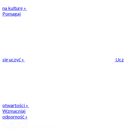
na kulturę
»
Pomagaj
się uczyć
»
Ucz
otwartości
»
Wzmacniaj
odporność
»